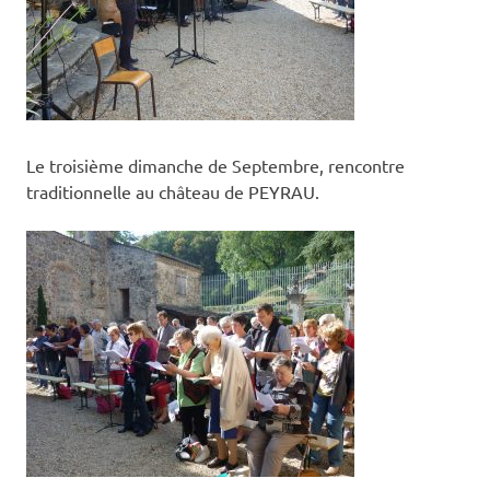
et
Tain
l'Herm
Le troisième dimanche de Septembre, rencontre
traditionnelle au château de PEYRAU.