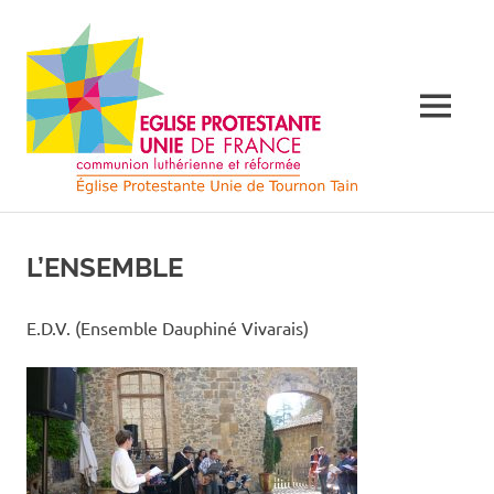
Skip
Église
to
content
Protes
MENU
Unie
de
Église
Protestante
France
Unie
L’ENSEMBLE
de
France
à
à
E.D.V. (Ensemble Dauphiné Vivarais)
Tournon
Tourno
sur
Rhône
sur
et
Tain
l'Hermitage
Rhône