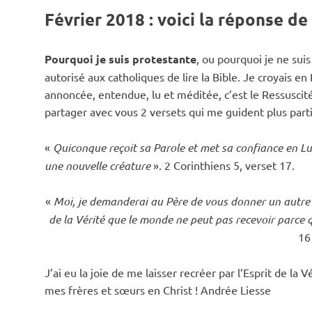
Février 2018 : voici la réponse d
Rh
Pourquoi je suis protestante
, ou pourquoi je ne suis
et
autorisé aux catholiques de lire la Bible. Je croyais en
annoncée, entendue, lu et méditée, c’est le Ressuscité
Tai
partager avec vous 2 versets qui me guident plus part
«
Quiconque reçoit sa Parole et met sa confiance en Lui, 
l'H
une nouvelle créature
».
2 Corinthiens 5, verset 17.
«
Moi, je demanderai au Père de vous donner un autre d
de la Vérité que le monde ne peut pas recevoir parce qu
16
J’ai eu la joie de me laisser recréer par l’Esprit de la V
mes frères et sœurs en Christ !
Andrée Liesse