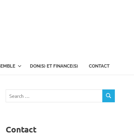
SEMBLE
DON(S) ET FINANCE(S)
CONTACT
Search
SEARCH
for:
Contact