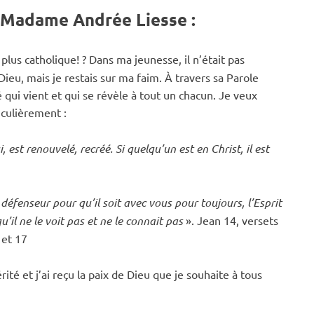
e Madame Andrée Liesse :
ône
 plus catholique! ?
Dans ma jeunesse, il n’était pas
 Dieu, mais je restais sur ma faim.
À travers sa Parole
 qui vient et qui se révèle à tout un chacun. Je veux
n
iculièrement :
est renouvelé, recréé. Si quelqu’un est en Christ, il est
ermitage
éfenseur pour qu’il soit avec vous pour toujours, l’Esprit
’il ne le voit pas et ne le connait pas
».
Jean 14, versets
 et 17
érité et j’ai reçu la paix de Dieu que je souhaite à tous