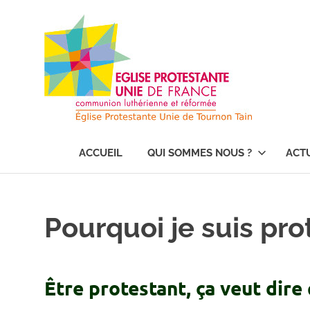
Skip
Égl
to
content
Pro
Uni
Église
de
Protestante
ACCUEIL
QUI SOMMES NOUS ?
ACT
Unie
de
Fra
France
à
Tournon
Pourquoi je suis pro
à
sur
Rhône
et
Tou
Tain
Être protestant, ça veut dire
l'Hermitage
sur