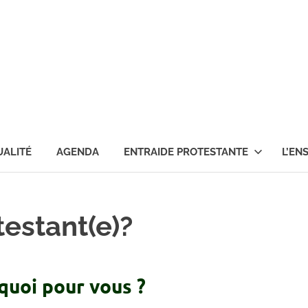
ise
testante
e
UALITÉ
AGENDA
ENTRAIDE PROTESTANTE
L’EN
nce
testant(e)?
rnon
 quoi pour vous ?