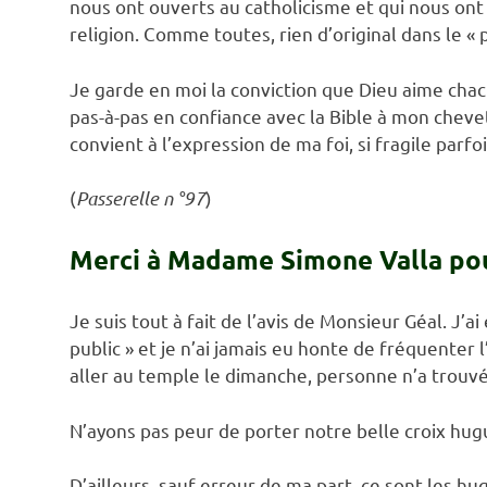
nous ont ouverts au catholicisme et qui nous ont
religion. Comme toutes, rien d’original dans le « 
Je garde en moi la conviction que Dieu aime chac
pas-à-pas en confiance avec la Bible à mon cheve
convient à l’expression de ma foi, si fragile parfo
(
Passerelle n °97
)
Merci à Madame Simone Valla pou
Je suis tout à fait de l’avis de Monsieur Géal. J’
public » et je n’ai jamais eu honte de fréquenter l
aller au temple le dimanche, personne n’a trouvé 
N’ayons pas peur de porter notre belle croix hug
D’ailleurs, sauf erreur de ma part, ce sont les h