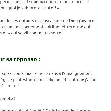
 permis aussi de mieux connaitre notre propre
pourquoi je suis protestante ? »
un de ses enfants et ainsi aimée de Dieu j’avance
t et un environnement spirituel et réformé qui
is et « qui se vit comme un secret.
r sa réponse :
ai exercé toute ma carrière dans « l’enseignement
’église protestante, ma religion, et tant que j’ai pu
à redire !
uenote !
uguenots qui ont fondé à Paris la première école