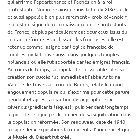
qui affirme l’appartenance et l’adhésion à la foi
et
protestante. Nommée ainsi depuis la fin du XIXe siècle
et aussi appelée bien plus rarement « croix cévenole »,
Tain
elle est un signe de reconnaissance entre protestants
de France, et plus particulièrement pour ceux issus du
l'Herm
courant réformé. Franchissant les frontières, elle est
retenue comme insigne par l’église française de
Londres, on la trouve aussi dans quelques temples
hollandais où elle fut apportée par les émigrés français.
Au cours du temps, sa popularité fut variable : dès sa
création son succès fut immédiat et l’abbé Antoine
Valette de Travessac, curé de Bernis, relate le grand
engouement populaire qui s’exprima pour cette parure
pendant et après l’apparition des « prophètes »
cévenols (prédicants laïques) ; puis pendant longtemps
le port de ce bijou perdit un peu de sa signification dans
la population réformée. Son renouveau date de 1910,
lorsque deux expositions la remirent à l’honneur et que
le Musée du Désert fut créé.