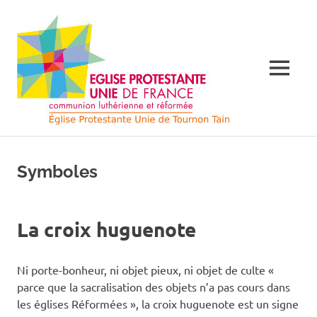
Skip
Église
to
content
Protes
MENU
Unie
de
Église
Protestante
France
Unie
Symboles
de
France
à
à
Tournon
La croix huguenote
Tourno
sur
Rhône
sur
et
Ni porte-bonheur, ni objet pieux, ni objet de culte «
Tain
parce que la sacralisation des objets n’a pas cours dans
l'Hermitage
Rhône
les églises Réformées », la croix huguenote est un signe