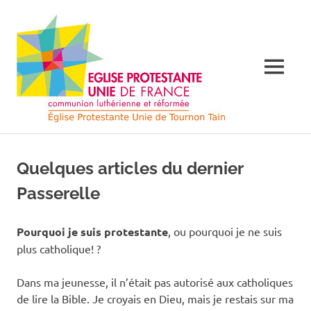
Skip
Église
to
content
Protes
MENU
Unie
de
Église
Protestante
France
Unie
Quelques articles du dernier
de
France
à
Passerelle
à
Tournon
Tourno
sur
Pourquoi je suis protestante
, ou pourquoi je ne suis
Rhône
plus catholique! ?
sur
et
Tain
Dans ma jeunesse, il n’était pas autorisé aux catholiques
l'Hermitage
Rhône
de lire la Bible. Je croyais en Dieu, mais je restais sur ma