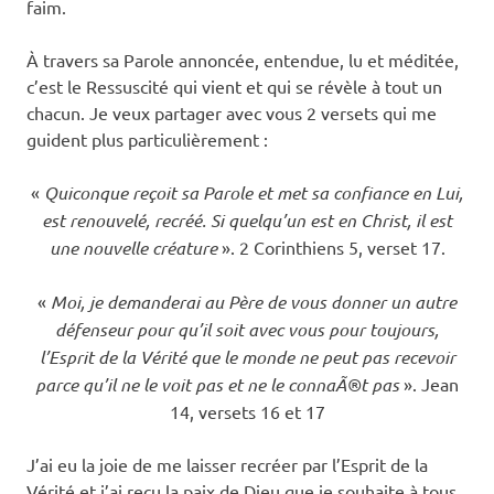
faim.
et
À travers sa Parole annoncée, entendue, lu et méditée,
Tain
c’est le Ressuscité qui vient et qui se révèle à tout un
chacun. Je veux partager avec vous 2 versets qui me
l'Herm
guident plus particulièrement :
«
Quiconque reçoit sa Parole et met sa confiance en Lui,
est renouvelé, recréé. Si quelqu’un est en Christ, il est
une nouvelle créature
».
2 Corinthiens 5, verset 17.
«
Moi, je demanderai au Père de vous donner un autre
défenseur pour qu’il soit avec vous pour toujours,
l’Esprit de la Vérité que le monde ne peut pas recevoir
parce qu’il ne le voit pas et ne le connaÃ®t pas
».
Jean
14, versets 16 et 17
J’ai eu la joie de me laisser recréer par l’Esprit de la
Vérité et j’ai reçu la paix de Dieu que je souhaite à tous