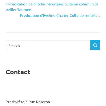
Previous
et
Navigation
Prédication de Nicolas Mourgues culte en commun St
Post:
Vallier-Tournon
de
Next
Tain
Prédication d’Eveline Charier Culte de rentrée
Post:
l’article
l'Herm
Search
SEARCH
for:
Contact
Presbytère 5 Rue Roseron