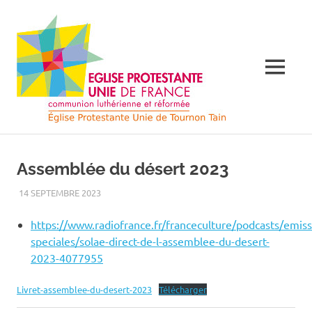
Skip
Église
to
content
Protes
MENU
Unie
de
Église
Protestante
France
Unie
Assemblée du désert 2023
de
France
à
14 SEPTEMBRE 2023
LUC ROUSSET
NON CLASSÃ©
à
Tournon
Tourno
https://www.radiofrance.fr/franceculture/podcasts/emiss
sur
speciales/solae-direct-de-l-assemblee-du-desert-
Rhône
sur
2023-4077955
et
Tain
l'Hermitage
Rhône
Livret-assemblee-du-desert-2023
Télécharger