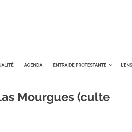
ise
testante
e
UALITÉ
AGENDA
ENTRAIDE PROTESTANTE
L’EN
nce
las Mourgues (culte
rnon