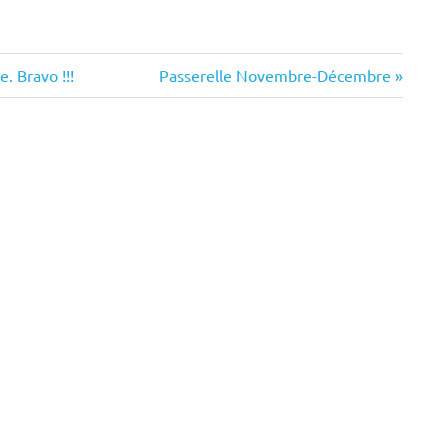
ône
Next
. Bravo !!!
Passerelle Novembre-Décembre
Post:
n
ermitage