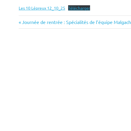
Les 10 Lépreux 12_10_25
Télécharger
Rh
Previous
Navigation
Journée de rentrée : Spécialités de l’équipe Malgache
et
Post:
de
Tai
l’article
l'H