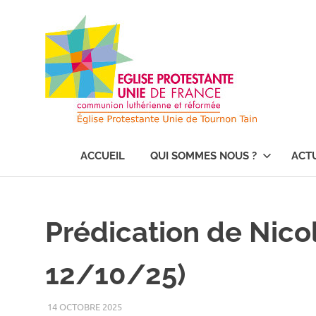
Skip
Égl
to
content
Pro
Uni
Église
de
Protestante
ACCUEIL
QUI SOMMES NOUS ?
ACT
Unie
de
Fra
France
à
Tournon
Prédication de Nico
à
sur
Rhône
et
Tou
12/10/25)
Tain
l'Hermitage
sur
14 OCTOBRE 2025
LUC ROUSSET
NON CLASSÃ©