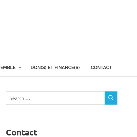
SEMBLE
DON(S) ET FINANCE(S)
CONTACT
Search
SEARCH
for:
Contact