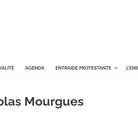
ise
testante
e
UALITÉ
AGENDA
ENTRAIDE PROTESTANTE
L’EN
nce
colas Mourgues
rnon