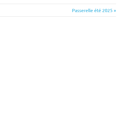
Next
Passerelle été 2025
ône
Post:
n
ermitage