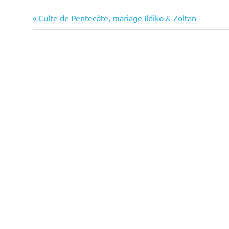
Previous
Navigation
Culte de Pentecôte, mariage Ildiko & Zoltan
Rh
Post:
de
et
l’article
Tai
l'H