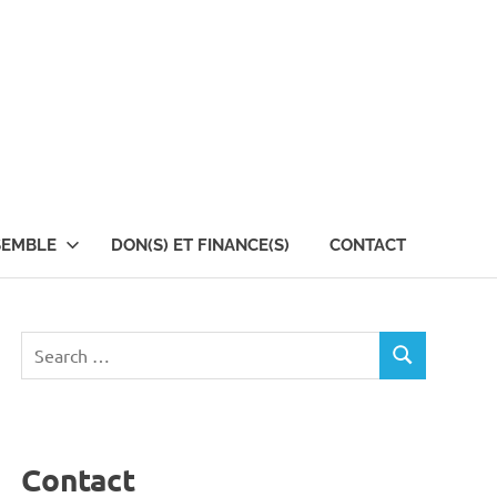
SEMBLE
DON(S) ET FINANCE(S)
CONTACT
Search
SEARCH
for:
Contact