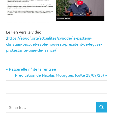
et
Tain
l'Herm
Le lien vers la vidéo
:
https://epudf.org/actualites/synode/le-pasteur-
christian-baccuet-est-le-nouveau-president-de-leglise-
protestante-unie-de-france/
Previous
Navigation
Passerelle n° de la rentrée
Post:
Next
Prédication de Nicolas Mourgues (culte 28/09/25)
de
Post:
l’article
Search
SEARCH
for: