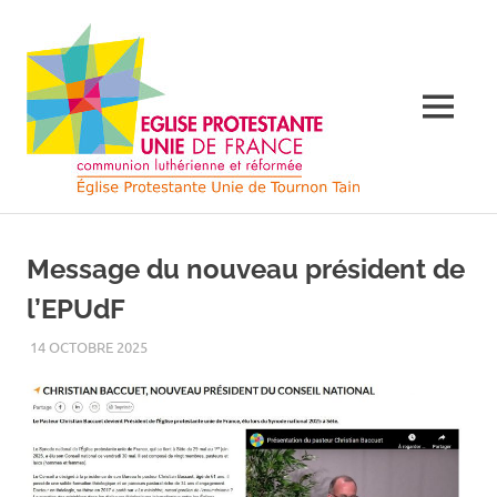
Skip
Église
to
content
Protes
MENU
Unie
de
Église
Protestante
France
Unie
Message du nouveau président de
de
France
à
l’EPUdF
à
Tournon
14 OCTOBRE 2025
LUC ROUSSET
NON CLASSÃ©
Tourno
sur
Rhône
sur
et
Tain
l'Hermitage
Rhône